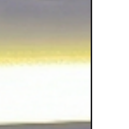
義： 「Agentic Organization 是一種新型態的組
織範式：它透過人類、AI 代理人與企業知識庫的深
度整合，將作業模式從人工干預轉向 AI 導向的即時
執行。這不僅提升了流程的精準度與可追溯性，更
將決定企業能否在 AI 時代建立起結構性的競爭優
勢。」 未來的領先企業將不再只是「使用 AI」，而
是透過 AI 驅動的工作流將運作邊際成本降至接近計
算成本，打造出更快、更準、且具備高度可治理性
的新型執行力。 掌握 Agentic Organization 的五
大面向 那到底什麼是「Agentic Organization」？
麥肯錫提出一個真正成熟的 Agentic
Organization，需要同時具備五個關鍵構面。這五
個面向（原文：Strategy