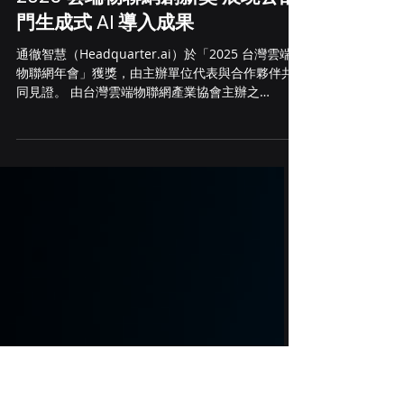
2025年12月18日
通徹智慧以「營業稅小書僮」獲
2025 雲端物聯網創新獎 展現公部
門生成式 AI 導入成果
通徹智慧（Headquarter.ai）於「2025 台灣雲端
物聯網年會」獲獎，由主辦單位代表與合作夥伴共
同見證。 由台灣雲端物聯網產業協會主辦之
「2025 雲端物聯網創新獎」，於 12/17 舉辦頒獎
典禮，財政部財政資訊中心的「營業稅小書僮」AI
系統，由台灣 Agentic AI 新創公司通徹智慧
（Headquarter.ai）主導，中華電信企業客戶分公
司協助，運用 Amazon Web Services (AWS) 技術
與服務，榮獲「優良應用獎」殊榮。該系統透過可
控的 Agentic Workflow 與法律推理專用 RAG 技
術，協助承辦人員快速完成個案解析與法規查詢，
成為政府導入生成式 AI 的代表性成果。 近年生成
式 AI 快速發展，民眾取得稅務相關知識的管道更加
多元，相對也使案件內容更為繁複，承辦單位在審