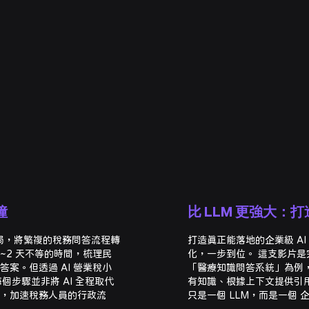
僮
比 LLM 更強大：
雄國稅局，將繁複的稅務問答流程轉
打造真正能落地的企業級 AI
上 1~2 天不等的時間，梳理民
化，一步到位。 這支影片是完整
案。但透過 AI 營業稅小
「醫療知識問答系統」為例，
個步驟並非將 AI 全程取代
有知識、根據上下文提供引用與分類
，加速稅務人員的行政流
只是一個 LLM，而是一個