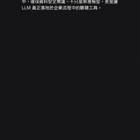
中，確保資料安全無虞。不只是串接模型，更是讓
LLM 真正落地於企業流程中的關鍵工具。
產品影片