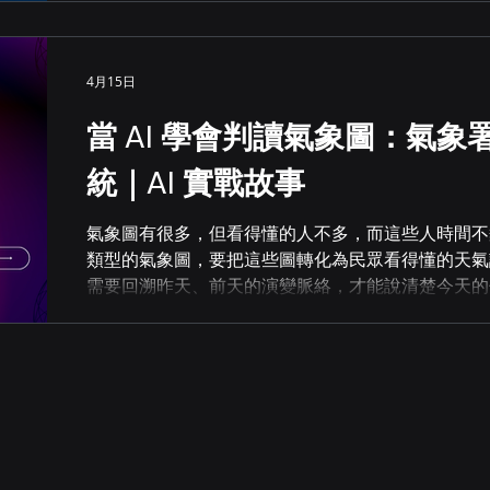
已經在路上了。 問題不在資料，在於如何讀懂需求
B2B 商品與供應商資料庫。資料從來不是問題。 
半句英文描述需求，系統能不能「聽懂」他真正要找
4月15日
遇到模糊需求就失靈。採購商得猜系統的邏輯，填對
的摩擦，讓許多真實商機悄悄流失。 客戶找上 Headq
當 AI 學會判讀氣象圖：氣
個：讓 AI 真正讀懂採購需求，主動推薦商品與供應商
的 Agentic AI Headquarter.ai 為這套平
統｜AI 實戰故事
模型為大
氣象圖有很多，但看得懂的人不多，而這些人時間不
類型的氣象圖，要把這些圖轉化為民眾看得懂的天氣
需要回溯昨天、前天的演變脈絡，才能說清楚今天的
高度仰賴經驗與記憶的工作，每一次都是一輪高強度
時間與腦力。 氣象署希望讓這件事更有效率：建立一套
的文字說明。未來氣象署的網站就能民眾不只看到一
描述。 但背後的資料量遠比想像中複雜：模式氣象圖、
據、區域預報模式數據、各類特報資料，加上過去累
數值、文字三種格式，而且每天都在更新。要讓 AI
張圖進去就會有答案的事。 一套三層架構的解法，把專