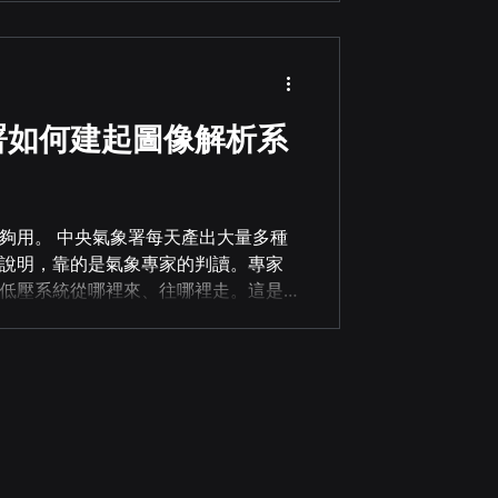
 這家跨境供應鏈平台擁有規模龐大的
他們最常遇到的困擾：一個德國採購商用
什麼？ 傳統搜尋引擎靠關鍵字比對，
欄位，才能找到對的供應商。這中間
uarter.ai（通徹智慧），目標只有一
象署如何建起圖像解析系
。 AI 採購助手誕生：一個懂採購邏輯
台建置的「AI 採購助手」，核心是一個以大型語言
夠用。 中央氣象署每天產出大量多種
說明，靠的是氣象專家的判讀。專家
低壓系統從哪裡來、往哪裡走。這是
的資訊提取，也消耗許多氣象專家的
 AI 系統，自動將氣象圖轉化為對應
張圖，而是能讀到一段看得懂的天氣
分析預測圖、全球預報模式 GFS 數
積的天氣概況歷史文本，橫跨圖像、
「看懂」這些圖並寫出說明，不是丟一
家腦中的判讀流程用 AI 系統化 我們