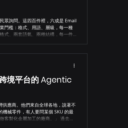
眾詢問。這四百件裡，六成是 Email
業門檻：格式、用語、層級，每一種
格式、兩套語氣、兩種結構，每一件
到的答案直接轉成合規稿件的
 格式這件事，比想像中難處理。 Email
用對稱謂、段落結構有規矩、送審前
：既不像信箱裡的那種 Email，也不
，自己重新組裝一遍。 我們的做法是請
稿件的格式邏輯、用語習慣、段落結
境平台的 Agentic
務同仁可以選擇輸出 Email 版或正式
氣，是能直接送審的版本。 第二關：法
台灣供應商。他們來自全球各地，說著不
的機械零件，有人要問某個 SKU 的最
做客製化金屬加工的廠商。」 過去，
待。現在，對話開始的那一刻，答案