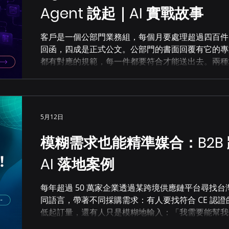
Agent 說起｜AI 實戰故事
客戶是一個公部門業務組，每個月要處理超過四百件民
回函，四成是正式公文。公部門的書面回覆有它的專
都有對應的規範，每一件都要符合才能送出去。兩種
都要人工從頭寫到尾。他們需要的是：「一個能把查
Agent」。 第一關：讓 Agent 學會說公部門的語言
回函要親切、說清楚、語氣不能太官腔；正式公文要
要能過長官那關。一般 AI 給出來的回答，兩種都不像
5月12日
像公文格式。業務同仁還是要從 AI 的答案裡撿材料
客戶提供實際使用過的公文稿件，約五十份。把這些
模糊需求也能精準媒合：B2B 跨
構拆開來，做成 Agent 的輸出基礎。同一個問題，業
公文版，系統按對應格式產出草稿。不是白話 AI 語
AI 落地案例
規版本打架的時候，誰來裁決？
每年超過 50 萬家企業透過某跨境供應鏈平台尋找
同語言，帶著不同採購需求：有人要找符合 CE 認證
低起訂量，還有人只是模糊地輸入：「我需要能幫我
這類詢問最終都走向同一個結果：表單、等待、再等