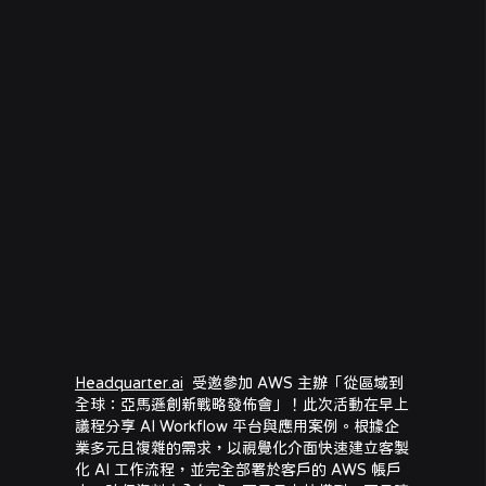
從區域到全球：
亞馬遜創新戰略發佈會
Headquarter.ai
受邀參加 AWS 主辦「從區域到
全球：亞馬遜創新戰略發佈會」！此次活動在早上
議程分享 AI Workflow 平台與應用案例。根據企
業多元且複雜的需求，以視覺化介面快速建立客製
化 AI 工作流程，並完全部署於客戶的 AWS 帳戶