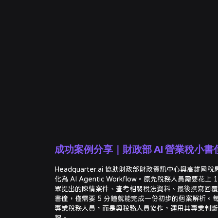
成功案例分享｜財政部 AI 營業稅小書
Headquarter.ai 協助財政部財政資訊中心與高
化為 AI Agentic Workflow。原先稅務人員需要花
眾提出的陳情案件、查考相關稅法資料、最後撰寫回覆答
書僮，僅需要 5 分鐘就能完成一份初步的個案解析。每
專業稅務人員，而是與稅務人員協作，運用其專業判斷