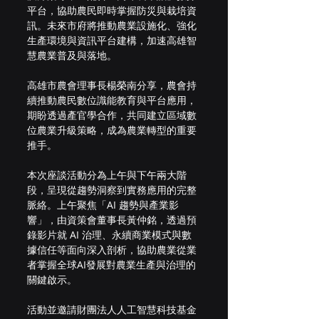
平台，協助農民即時掌握防災與栽培資
訊。未來市府將推動農業設施化、強化
生產環境與資訊平台建構，加速高雄智
慧農業普及與落地。
高雄市農會理事長楊榮南分享，農會持
續推動農民數位識能教育與平台應用，
期盼透過產官學合作，共同建立區域數
位農業升級策略，成為農業轉型的重要
推手。
本次座談活動分為上午與下午兩大階
段，呈現從趨勢洞察到實務應用的完整
脈絡。上午聚焦「AI 趨勢與產業影
響」，由資策會董事長黃仲銘，透過預
錄影片就 AI 治理、永續商業模式與數
據信任等面向深入剖析，協助農業從業
者掌握全球AI發展對農業生產與治理的
關鍵啟示。
活動並邀請財團法人人工智慧科技基金