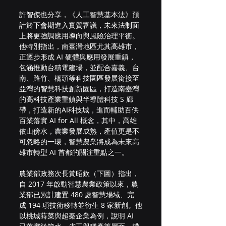
許智傑也分享，《人工智慧基本法》預
計於下會期進入實質審議，未來法制面
上將更強調應用導向與風險治理平衡。
他特別指出，南臺灣地區尤其高雄市，
正逐步形成 AI 硬體與應用發展重鎮，
包涵推動台積電建場，並配合嘉義、台
南、路竹、橋頭等科技園區發展銜接至
亞灣的智慧科技創新園區，打造南臺灣
的高科技產業重鎮與半導體科技 S 廊
帶，打造新的AI科技城，進而輔助百供
百業落實 AI for All 概念，其中，高雄
依山傍水，農業發展成熟，產值更是不
可忽略的一環，智慧農業將成為未來高
雄市轉型 AI 首都的關注重點之一。
農業部政務次長黃昭欽（下圖）指出，
自 2017 年啟動智慧農業政策以來，農
業部已累計建置 480 處智慧場域、完
成 194 項技術移轉並衍生 8 家新創。他
以桃城蒔菜與超秦企業為例，說明 AI 