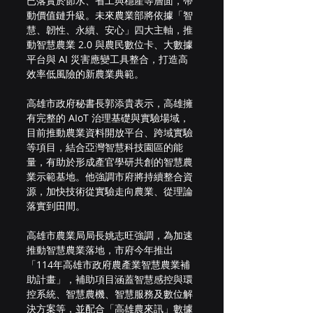
已落實於節水、省工與穩產等層面，帶
動價值鏈升級。未來農業部將依據「智
慧、韌性、永續、安心」四大主軸，推
動智慧農業 2.0 與農民數位卡、大數據
平台與 AI 災害應變工具整合，打造高
效率低風險的新農業典範。
高雄市政府秘書長郭添貴表示，高雄擁
有完整的 AIoT 治理基礎與實驗場域，
目前推動農業資料開放平台、跨域實驗
等項目，結合亞灣智慧科技園區的能
量，有助於形成產官學研共創的智慧農
業示範基地。他強調市府將持續整合資
源，加快技術從實驗走向農業、從理論
落實到田間。
高雄市農業局局長姚志旺強調，為加速
推動智慧農業落地，市府今年推出
「114年高雄市政府農產業智慧農業補
助計畫」，補助項目涵蓋智慧感控與環
控系統、智慧農機、智慧服務及數位解
決方案等，並配合「高雄農來訊」數據