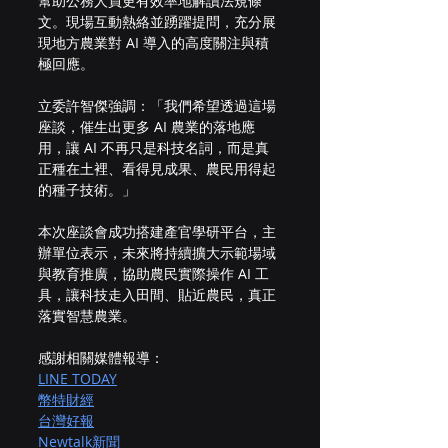
幫助公務人員更有效率地解讀法規條
文。現場互動熱絡並踴躍提問，充分展
現地方農業對 AI 導入的高度關注與積
極回應。
立委許智傑強調：「我們希望透過這場
座談，催生出更多 AI 農業的落地應
用，讓 AI 不再只是科技名詞，而是真
正種在土裡、看得見成果、農民用得起
的種子技術。」
本次座談會成功搭建產官學研平台，主
辦單位表示，未來將持續擴大示範場域
與教育推廣，協助農民實際操作 AI 工
具，讓科技走入田間、貼近農民，真正
落實智慧農業。
感謝相關媒體報導：
LINE TODAY
幣特財經
台灣好報
Newtalk新聞