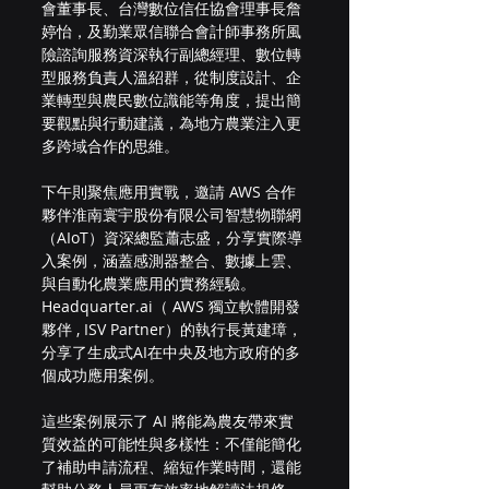
會董事長、台灣數位信任協會理事長詹
婷怡，及勤業眾信聯合會計師事務所風
險諮詢服務資深執行副總經理、數位轉
型服務負責人溫紹群，從制度設計、企
業轉型與農民數位識能等角度，提出簡
要觀點與行動建議，為地方農業注入更
多跨域合作的思維。
下午則聚焦應用實戰，邀請 AWS 合作
夥伴淮南寰宇股份有限公司智慧物聯網
（AIoT）資深總監蕭志盛，分享實際導
入案例，涵蓋感測器整合、數據上雲、
與自動化農業應用的實務經驗。
Headquarter.ai（ AWS 獨立軟體開發
夥伴 , ISV Partner）的執行長黃建璋，
分享了生成式AI在中央及地方政府的多
個成功應用案例。
這些案例展示了 AI 將能為農友帶來實
質效益的可能性與多樣性：不僅能簡化
了補助申請流程、縮短作業時間，還能