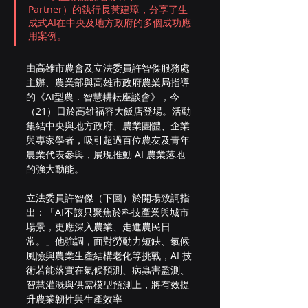
Partner）的執行長黃建璋，分享了生
成式AI在中央及地方政府的多個成功應
用案例。
由高雄市農會及立法委員許智傑服務處
主辦、農業部與高雄市政府農業局指導
的《AI型農．智慧耕耘座談會》，今
（21）日於高雄福容大飯店登場。活動
集結中央與地方政府、農業團體、企業
與專家學者，吸引超過百位農友及青年
農業代表參與，展現推動 AI 農業落地
的強大動能。
立法委員許智傑（下圖）於開場致詞指
出：「AI不該只聚焦於科技產業與城市
場景，更應深入農業、走進農民日
常。」他強調，面對勞動力短缺、氣候
風險與農業生產結構老化等挑戰，AI 技
術若能落實在氣候預測、病蟲害監測、
智慧灌溉與供需模型預測上，將有效提
升農業韌性與生產效率